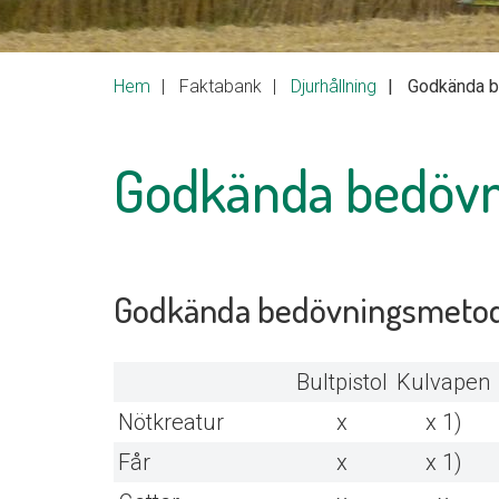
Hem
Faktabank
Djurhållning
Godkända b
Godkända bedövn
Godkända bedövningsmetoder
Bultpistol
Kulvapen
Nötkreatur
x
x 1)
Får
x
x 1)