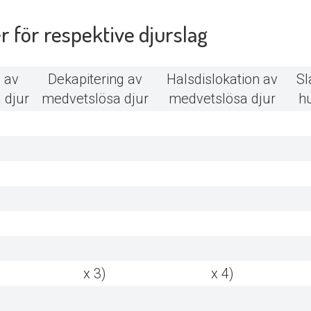
 för respektive djurslag
 av
Dekapitering av
Halsdislokation av
Sl
 djur
medvetslösa djur
medvetslösa djur
h
x 3)
x 4)