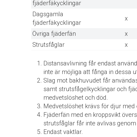
fjäderfäkycklingar
Dagsgamla
x
fjäderfäkycklingar
Övriga fjäderfän
x
Strutsfåglar
x
Distansavlivning får endast använd
inte är möjliga att fånga in dessa 
Slag mot bakhuvudet får användas f
samt strutsfågelkycklingar och fjä
medvetslöshet och död.
Medvetslöshet krävs för djur med 
Fjäderfän med en kroppsvikt övers
strutsfåglar får inte avlivas genom
Endast vaktlar.