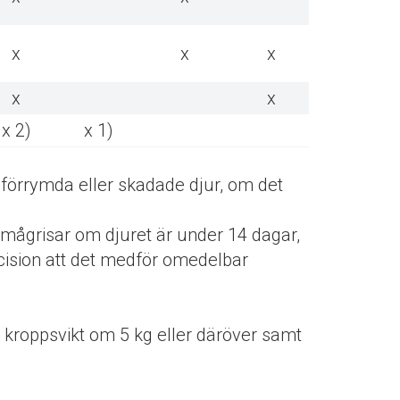
x
x
x
x
x
x 2)
x 1)
 förrymda eller skadade djur, om det
smågrisar om djuret är under 14 dagar,
cision att det medför omedelbar
 kroppsvikt om 5 kg eller däröver samt