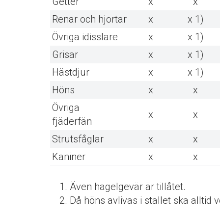
Getter
x
x
Renar och hjortar
x
x 1)
Övriga idisslare
x
x 1)
Grisar
x
x 1)
Hästdjur
x
x 1)
Höns
x
x
Övriga
x
x
fjäderfän
Strutsfåglar
x
x
Kaniner
x
x
Även hagelgevär är tillåtet.
Då höns avlivas i stallet ska allti