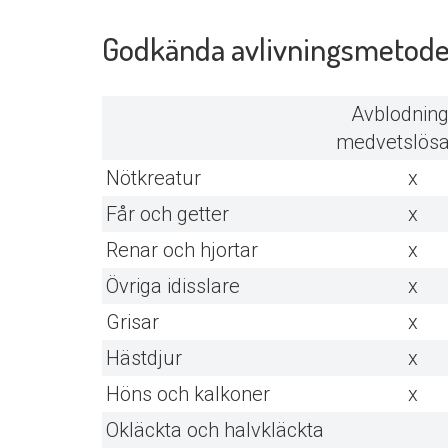
Godkända avlivningsmetoder
Avblodning
medvetslösa
Nötkreatur
x
Får och getter
x
Renar och hjortar
x
Övriga idisslare
x
Grisar
x
Hästdjur
x
Höns och kalkoner
x
Okläckta och halvkläckta