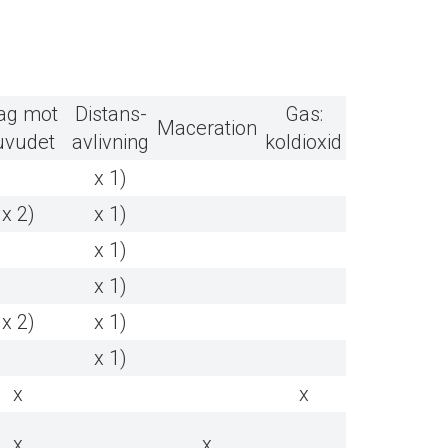
ag mot
Distans-
Gas:
Maceration
uvudet
avlivning
koldioxid
x 1)
x 2)
x 1)
x 1)
x 1)
x 2)
x 1)
x 1)
x
x
x
x