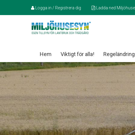
Logga in / Registrera dig
Ladda ned Miljöhus
Hem
Viktigt för alla!
Regeländring