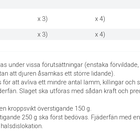
x 3)
x 4)
x 3)
x 4)
as under vissa förutsättningar (enstaka förvildade,
utan att djuren åsamkas ett större lidande).
ör att avliva ett mindre antal lamm, killingar och 
derfän. Slaget ska utföras med sådan kraft och pre
en kroppsvikt överstigande 150 g.
tigande 250 g ska först bedövas. Fjäderfän med en
 halsdislokation.