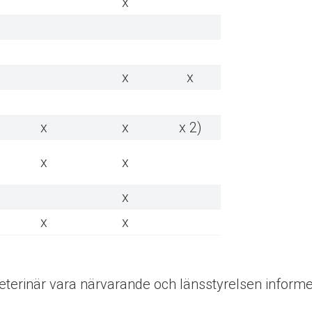
x
x
x
x
x
x 2)
x
x
x
x
x
d veterinär vara närvarande och länsstyrelsen informe